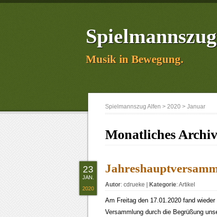
Spielmannszug
Musik in Bewegung.
Spielmannszug Alfen
>
2020
>
Januar
Monatliches Archi
Jahreshauptversamm
23
JAN.
Autor
:
cdrueke
|
Kategorie
:
Artikel
2020
Am Freitag den 17.01.2020 fand wieder 
Versammlung durch die Begrüßung unser