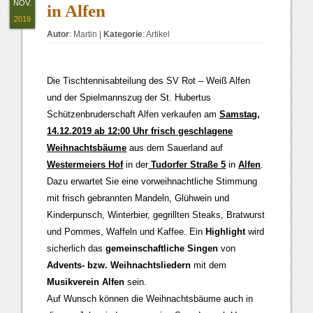
NOV.
in Alfen
2019
Autor
:
Martin
|
Kategorie
:
Artikel
Die Tischtennisabteilung des SV Rot – Weiß Alfen
und der Spielmannszug der St. Hubertus
Schützenbruderschaft Alfen verkaufen am
Samstag,
14.12.2019 ab 12:00 Uhr frisch geschlagene
Weihnachtsbäume
aus dem Sauerland auf
Westermeiers Hof
in der
Tudorfer Straße 5
in
Alfen
.
Dazu erwartet Sie eine vorweihnachtliche Stimmung
mit frisch gebrannten Mandeln, Glühwein und
Kinderpunsch, Winterbier, gegrillten Steaks, Bratwurst
und Pommes, Waffeln und Kaffee. Ein
Highlight
wird
sicherlich das
gemeinschaftliche Singen
von
Advents- bzw. Weihnachtsliedern
mit dem
Musikverein Alfen
sein.
Auf Wunsch können die Weihnachtsbäume auch in